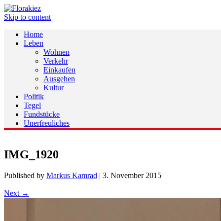
Skip to content
Home
Leben
Wohnen
Verkehr
Einkaufen
Ausgehen
Kultur
Politik
Tegel
Fundstücke
Unerfreuliches
IMG_1920
Published by
Markus Kamrad
|
3. November 2015
Next →