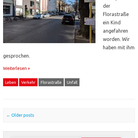
der
Florastraße
ein Kind
angefahren
worden. Wir
haben mit ihm
gesprochen.
Weiterlesen »
Leben
Verkehr
Florastraße
Unfall
Post navigation
←
Older posts