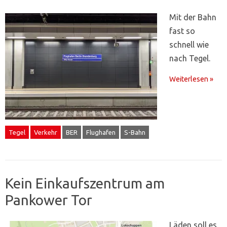
Mit der Bahn
fast so
schnell wie
nach Tegel.
Weiterlesen »
Tegel
Verkehr
BER
Flughafen
S-Bahn
Kein Einkaufszentrum am
Pankower Tor
Läden soll es