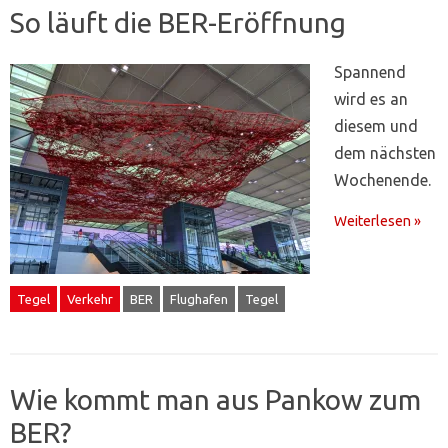
So läuft die BER-Eröffnung
Spannend
wird es an
diesem und
dem nächsten
Wochenende.
Weiterlesen »
Tegel
Verkehr
BER
Flughafen
Tegel
Wie kommt man aus Pankow zum
BER?