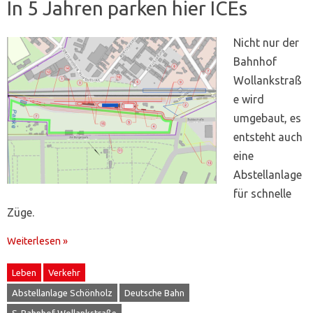
In 5 Jahren parken hier ICEs
Nicht nur der
Bahnhof
Wollankstraß
e wird
umgebaut, es
entsteht auch
eine
Abstellanlage
für schnelle
Züge.
Weiterlesen »
Leben
Verkehr
Abstellanlage Schönholz
Deutsche Bahn
S-Bahnhof Wollankstraße