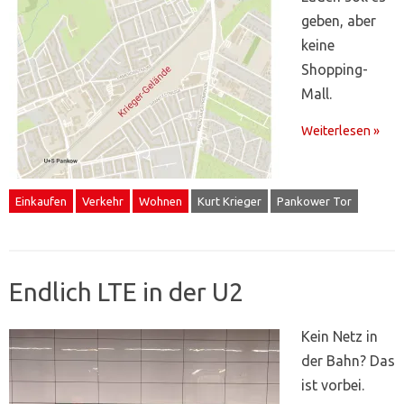
geben, aber
keine
Shopping-
Mall.
Weiterlesen »
Einkaufen
Verkehr
Wohnen
Kurt Krieger
Pankower Tor
Endlich LTE in der U2
Kein Netz in
der Bahn? Das
ist vorbei.