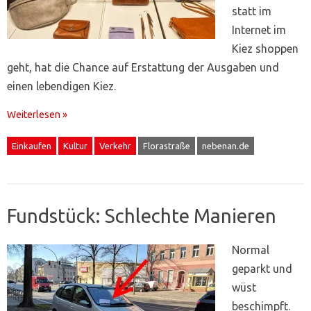
statt im
Internet im
Kiez shoppen
geht, hat die Chance auf Erstattung der Ausgaben und
einen lebendigen Kiez.
Weiterlesen »
Einkaufen
Kultur
Verkehr
Florastraße
nebenan.de
Fundstück: Schlechte Manieren
Normal
geparkt und
wüst
beschimpft.