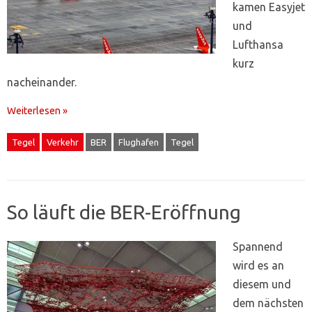
kamen Easyjet
und
Lufthansa
kurz
nacheinander.
Weiterlesen »
Tegel
Verkehr
BER
Flughafen
Tegel
So läuft die BER-Eröffnung
Spannend
wird es an
diesem und
dem nächsten