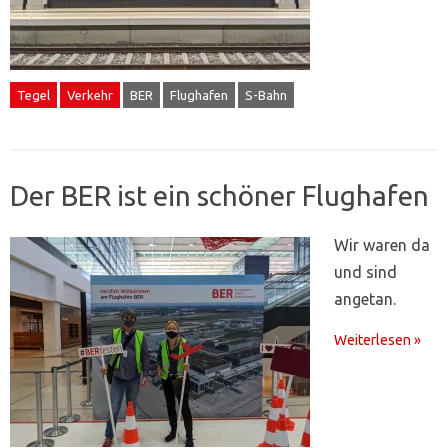
Tegel
Verkehr
BER
Flughafen
S-Bahn
Der BER ist ein schöner Flughafen
Wir waren da
und sind
angetan.
Weiterlesen »