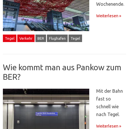
Wochenende.
Weiterlesen »
Tegel
Verkehr
BER
Flughafen
Tegel
Wie kommt man aus Pankow zum
BER?
Mit der Bahn
fast so
schnell wie
nach Tegel.
Weiterlesen »