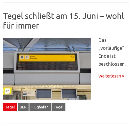
Tegel schließt am 15. Juni – wohl
für immer
Das
„vorläufige“
Ende ist
beschlossen.
Weiterlesen »
Tegel
BER
Flughafen
Tegel