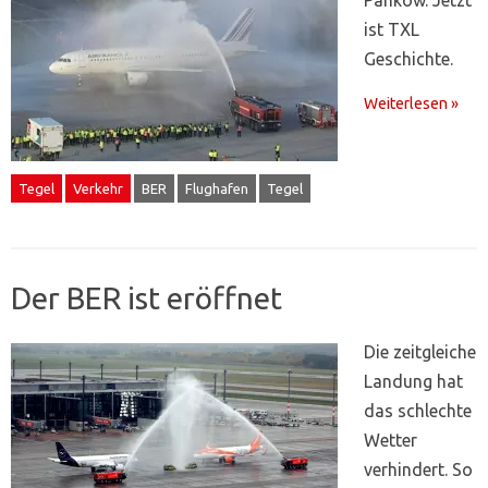
ist TXL
Geschichte.
Weiterlesen »
Tegel
Verkehr
BER
Flughafen
Tegel
Der BER ist eröffnet
Die zeitgleiche
Landung hat
das schlechte
Wetter
verhindert. So