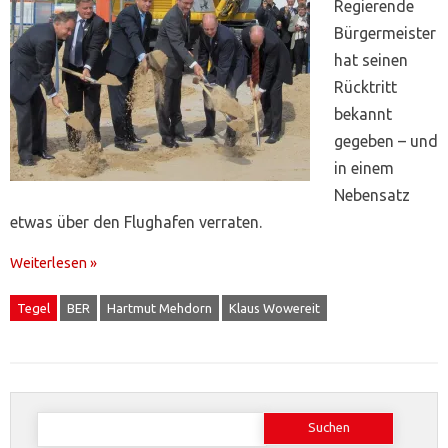
Regierende
Bürgermeister
hat seinen
Rücktritt
bekannt
gegeben – und
in einem
Nebensatz
etwas über den Flughafen verraten.
Weiterlesen »
Tegel
BER
Hartmut Mehdorn
Klaus Wowereit
Suchen
nach: