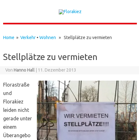
Skip to content
Home
»
Verkehr
•
Wohnen
» Stellplätze zu vermieten
Stellplätze zu vermieten
Von
Hanno Hall
|
11. Dezember 2013
Florastraße
und
Florakiez
leiden nicht
gerade unter
einem
Überangebo