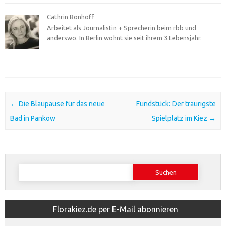
Cathrin Bonhoff
Arbeitet als Journalistin + Sprecherin beim rbb und
anderswo. In Berlin wohnt sie seit ihrem 3.Lebensjahr.
Post navigation
←
Die Blaupause für das neue
Fundstück: Der traurigste
Bad in Pankow
Spielplatz im Kiez
→
Suchen
nach:
Florakiez.de per E-Mail abonnieren