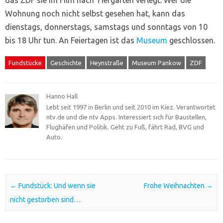
das ZDF sie im Film nach Tiergarten verlegt. Wer die
Wohnung noch nicht selbst gesehen hat, kann das
dienstags, donnerstags, samstags und sonntags von 10
bis 18 Uhr tun. An Feiertagen ist das
Museum
geschlossen.
Fundstücke
Geschichte
Heynstraße
Museum Pankow
ZDF
Hanno Hall
Lebt seit 1997 in Berlin und seit 2010 im Kiez. Verantwortet
ntv.de und die ntv Apps. Interessiert sich für Baustellen,
Flughäfen und Politik. Geht zu Fuß, fährt Rad, BVG und
Auto.
Post navigation
←
Fundstück: Und wenn sie
Frohe Weihnachten
→
nicht gestorben sind…