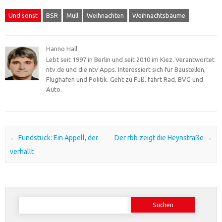
Und sonst
BSR
Müll
Weihnachten
Weihnachtsbäume
Hanno Hall
Lebt seit 1997 in Berlin und seit 2010 im Kiez. Verantwortet
ntv.de und die ntv Apps. Interessiert sich für Baustellen,
Flughäfen und Politik. Geht zu Fuß, fährt Rad, BVG und
Auto.
Post navigation
←
Fundstück: Ein Appell, der
Der rbb zeigt die Heynstraße
→
verhallt
Suchen
nach: