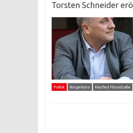
Torsten Schneider er
Politik
Bürgerbüro
Kiezfest Florastraße