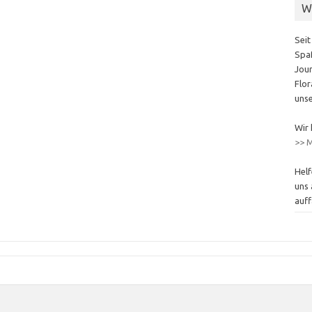
W
Seit
Spaß
Jour
Flor
unse
Wir 
>> M
Helf
uns 
auff