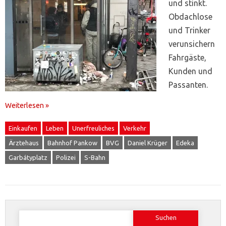
und stinkt.
Obdachlose
und Trinker
verunsichern
Fahrgäste,
Kunden und
Passanten.
Weiterlesen »
Einkaufen
Leben
Unerfreuliches
Verkehr
Ärztehaus
Bahnhof Pankow
BVG
Daniel Krüger
Edeka
Garbátyplatz
Polizei
S-Bahn
Suchen
nach: