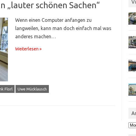
Vi
n „lauter schönen Sachen“
Wenn einen Computer anfangen zu
langweilen, kann man doch einfach mal was
anderes machen…
Weiterlesen »
nk Florl
Uwe Mücklausch
A
Arc