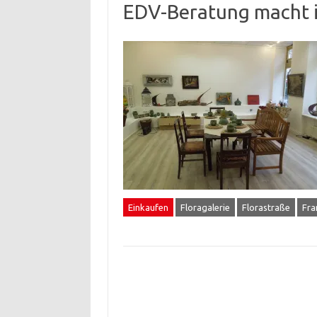
EDV-Beratung macht i
Einkaufen
Floragalerie
Florastraße
Fra