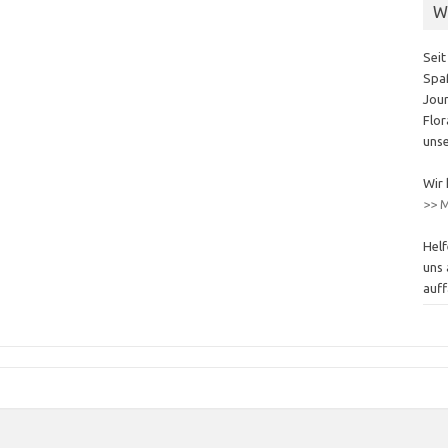
W
Seit
Spaß
Jour
Flor
unse
Wir 
>> M
Helf
uns 
auff