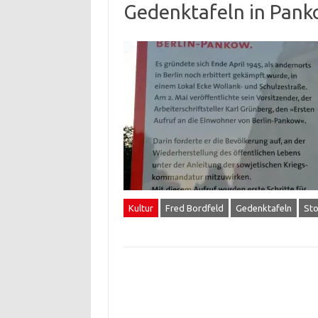
Gedenktafeln in Pank
Kultur
Fred Bordfeld
Gedenktafeln
Sto