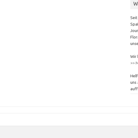
W
Seit
Spaß
Jour
Flor
unse
Wir 
>> M
Helf
uns 
auff