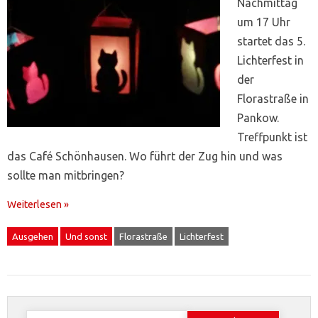
Nachmittag
um 17 Uhr
startet das 5.
Lichterfest in
der
Florastraße in
Pankow.
Treffpunkt ist
das Café Schönhausen. Wo führt der Zug hin und was
sollte man mitbringen?
Weiterlesen »
Ausgehen
Und sonst
Florastraße
Lichterfest
Suchen