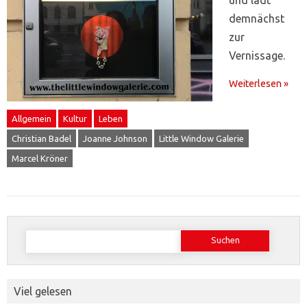
demnächst
zur
Vernissage.
Weiterlesen »
Allgemein
Kultur
Leben
Christian Badel
Joanne Johnson
Little Window Galerie
Marcel Kröner
Suchen
nach:
Viel gelesen