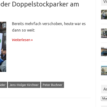
Vi
g der Doppelstockparker am
Bereits mehrfach verschoben, heute war es
dann so weit:
Weiterlesen »
äder
Jens-Holger Kirchner
Peter Buchner
A
Arc