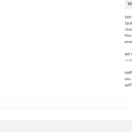
W
Seit
Spaß
Jour
Flor
unse
Wir 
>> M
Helf
uns 
auff