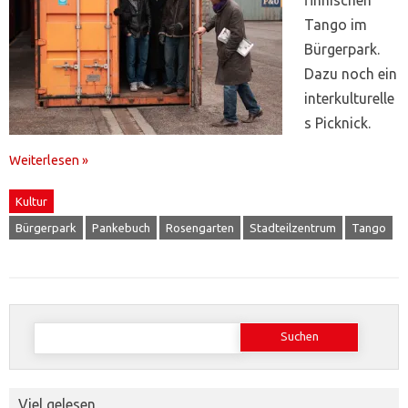
Tango im
Bürgerpark.
Dazu noch ein
interkulturelle
s Picknick.
Weiterlesen »
Kultur
Bürgerpark
Pankebuch
Rosengarten
Stadteilzentrum
Tango
Suchen
nach:
Viel gelesen