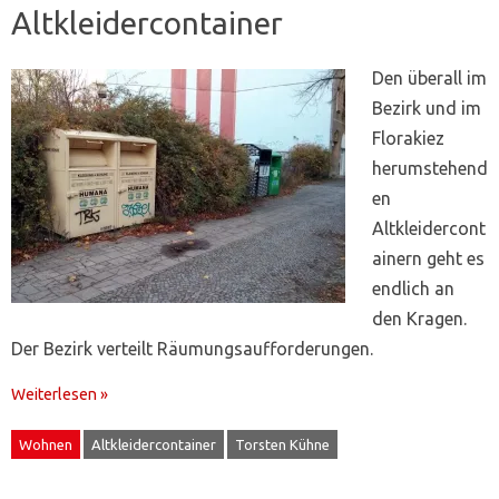
Altkleidercontainer
Den überall im
Bezirk und im
Florakiez
herumstehend
en
Altkleidercont
ainern geht es
endlich an
den Kragen.
Der Bezirk verteilt Räumungsaufforderungen.
Weiterlesen »
Wohnen
Altkleidercontainer
Torsten Kühne