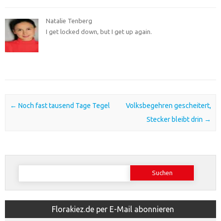
Natalie Tenberg
I get locked down, but I get up again.
Post navigation
←
Noch fast tausend Tage Tegel
Volksbegehren gescheitert,
Stecker bleibt drin
→
Suchen
nach:
Florakiez.de per E-Mail abonnieren