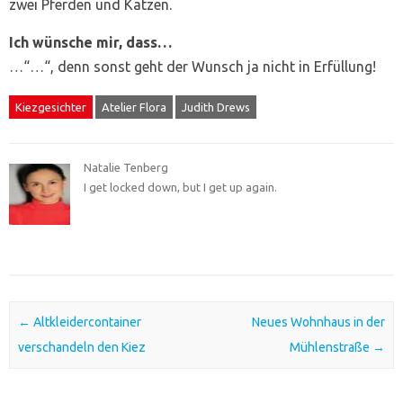
zwei Pferden und Katzen.
Ich wünsche mir, dass…
…“…“, denn sonst geht der Wunsch ja nicht in Erfüllung!
Kiezgesichter
Atelier Flora
Judith Drews
Natalie Tenberg
I get locked down, but I get up again.
Post navigation
←
Altkleidercontainer
Neues Wohnhaus in der
verschandeln den Kiez
Mühlenstraße
→