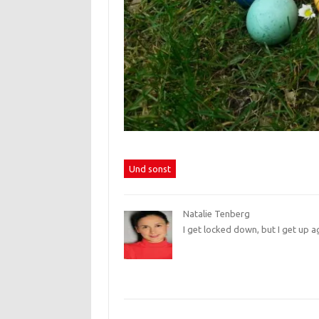
Und sonst
Natalie Tenberg
I get locked down, but I get up a