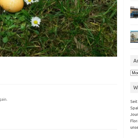
A
Arc
W
gain.
Seit
Spaß
Jour
Flor
unse