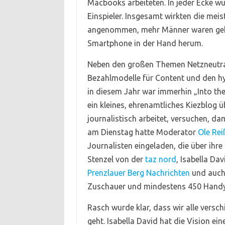
Macbooks arbeiteten. In jeder Ecke wur
Einspieler. Insgesamt wirkten die mei
angenommen, mehr Männer waren geko
Smartphone in der Hand herum.
Neben den großen Themen Netzneutral
Bezahlmodelle für Content und den h
in diesem Jahr war immerhin „Into the
ein kleines, ehrenamtliches Kiezblog 
journalistisch arbeitet, versuchen, da
am Dienstag hatte Moderator
Ole Re
Journalisten eingeladen, die über ihre
Stenzel von der
taz nord
, Isabella Da
Prenzlauer Berg Nachrichten
und auch 
Zuschauer und mindestens 450 Handys
Rasch wurde klar, dass wir alle vers
geht. Isabella David hat die Vision ei