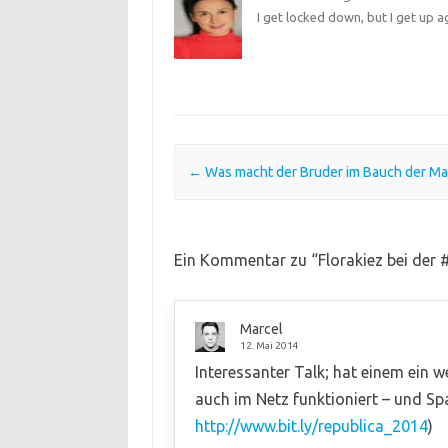
I get locked down, but I get up a
Post navigation
←
Was macht der Bruder im Bauch der M
Ein Kommentar zu “
Florakiez bei der 
Marcel
12. Mai 2014
Interessanter Talk; hat einem ein 
auch im Netz funktioniert – und S
http://www.bit.ly/republica_2014
)