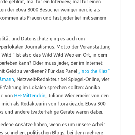
de gefilmt, mal für ein Interview, mal für einen
sten der etwa 8000 Besucher weniger nerdig als
mmen als Frauen und fast jeder lief mit seinem
ität und Datenschutz ging es auch um
yperlokalen Journalismus. Motto der Veranstaltung
 Wild.“ Ist also das Wild Wild Web ein Ort, in dem
überleben kann? Oder muss jeder, der im Internet
mit Geld zu verdienen? Für das Panel
„Into the Kiez“
ißmann
, Netzwelt-Redakteur bei Spiegel-Online, vier
 Erfahrung im Lokalen sprechen sollten: Annika
vid von
HH-Mittendrin
, Juliane Wiedemeier von den
mich als Redakteurin von florakiez.de. Etwa 300
 und andere twitterfähige Geräte waren dabei.
chiedene Ansätze haben, wenn es um unsere Arbeit
nes schnellen, politischen Blogs, bei dem mehrere