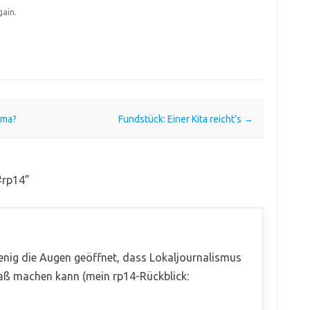
gain.
ama?
Fundstück: Einer Kita reicht’s
→
#rp14
”
wenig die Augen geöffnet, dass Lokaljournalismus
paß machen kann (mein rp14-Rückblick: