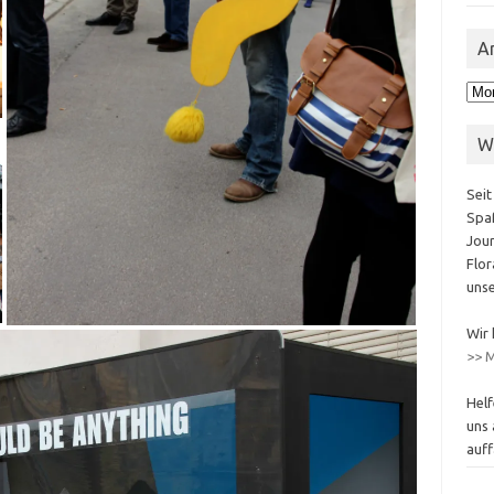
A
Arc
W
Seit
Spaß
Jour
Flor
unse
Wir 
>> M
Helf
uns 
auff