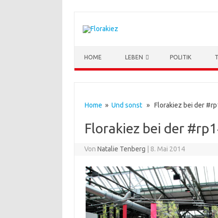
Skip to content
HOME
LEBEN
POLITIK
Home
»
Und sonst
» Florakiez bei der #r
Florakiez bei der #rp
Von
Natalie Tenberg
|
8. Mai 2014