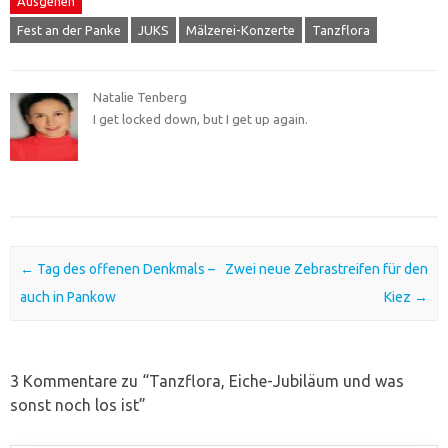
Ausgehen
Fest an der Panke
JUKS
Mälzerei-Konzerte
Tanzflora
Natalie Tenberg
I get locked down, but I get up again.
Post navigation
←
Tag des offenen Denkmals –
Zwei neue Zebrastreifen für den
auch in Pankow
Kiez
→
3 Kommentare zu “
Tanzflora, Eiche-Jubiläum und was
sonst noch los ist
”