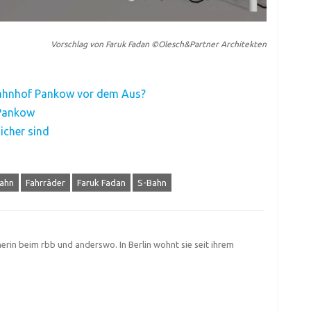
Vorschlag von Faruk Fadan ©Olesch&Partner Architekten
ahnhof Pankow vor dem Aus?
 Pankow
icher sind
ahn
Fahrräder
Faruk Fadan
S-Bahn
herin beim rbb und anderswo. In Berlin wohnt sie seit ihrem