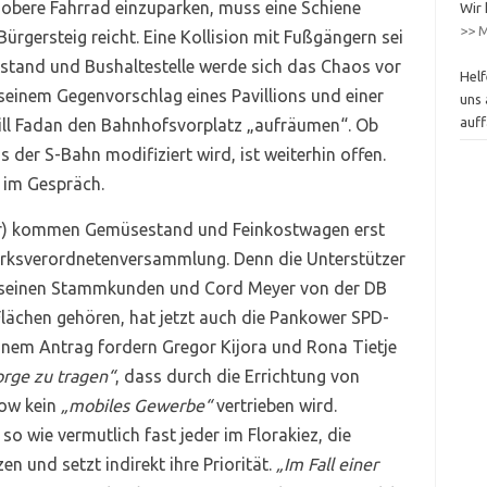
 obere Fahrrad einzuparken, muss eine Schiene
Wir 
>> M
ürgersteig reicht. Eine Kollision mit Fußgängern sei
tand und Bushaltestelle werde sich das Chaos vor
Helf
einem Gegenvorschlag eines Pavillions und einer
uns 
auff
ill Fadan den Bahnhofsvorplatz „aufräumen“. Ob
der S-Bahn modifiziert wird, ist weiterhin offen.
r im Gespräch.
r) kommen Gemüsestand und Feinkostwagen erst
irksverordnetenversammlung. Denn die Unterstützer
 seinen Stammkunden und Cord Meyer von der DB
 Flächen gehören, hat jetzt auch die Pankower SPD-
einem Antrag fordern Gregor Kijora und Rona Tietje
orge zu tragen“
, dass durch die Errichtung von
kow kein
„mobiles Gewerbe“
vertrieben wird.
so wie vermutlich fast jeder im Florakiez, die
n und setzt indirekt ihre Priorität.
„Im Fall einer