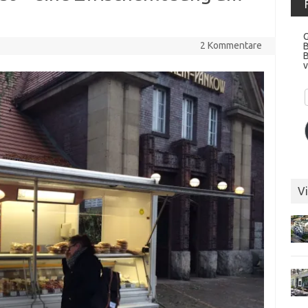
G
2 Kommentare
v
Vi