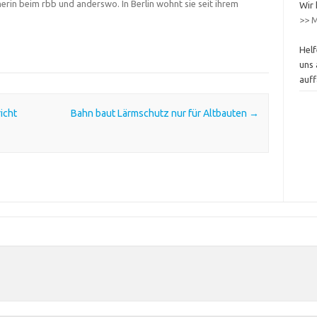
herin beim rbb und anderswo. In Berlin wohnt sie seit ihrem
Wir 
>> M
Helf
uns 
auff
icht
Bahn baut Lärmschutz nur für Altbauten
→