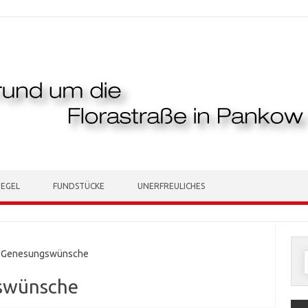
TEGEL
FUNDSTÜCKE
UNERFREULICHES
 Genesungswünsche
n
swünsche