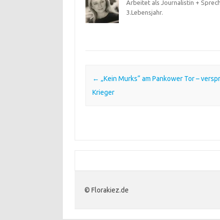
Arbeitet als Journalistin + Sprec
3.Lebensjahr.
Post navigation
←
„Kein Murks“ am Pankower Tor – verspr
Krieger
© Florakiez.de