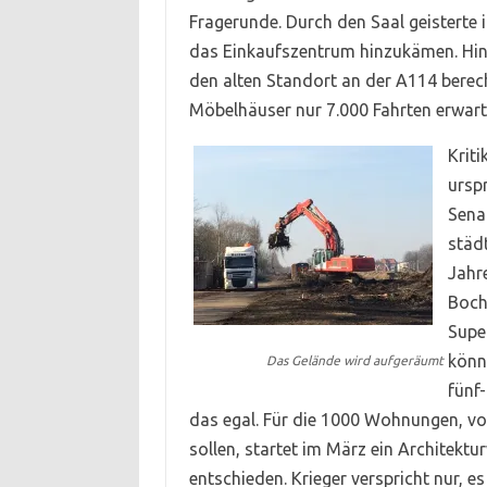
Fragerunde. Durch den Saal geisterte 
das Einkaufszentrum hinzukämen. Hinfä
den alten Standort an der A114 berec
Möbelhäuser nur 7.000 Fahrten erwar
Krit
ursp
Sena
städ
Jahr
Boch
Supe
könn
Das Gelände wird aufgeräumt
fünf-
das egal. Für die 1000 Wohnungen, vo
sollen, startet im März ein Architekt
entschieden. Krieger verspricht nur, e