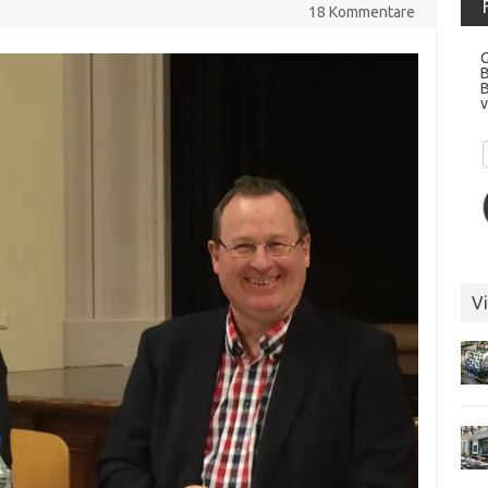
18 Kommentare
G
v
Vi