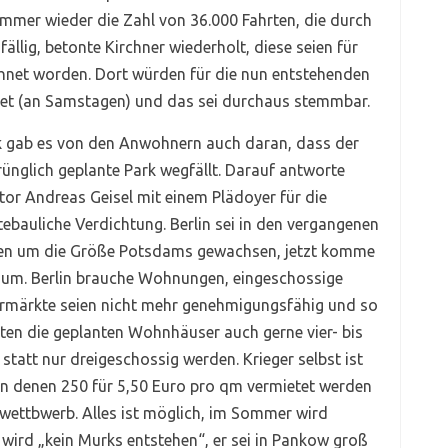
immer wieder die Zahl von 36.000 Fahrten, die durch
llig, betonte Kirchner wiederholt, diese seien für
hnet worden. Dort würden für die nun entstehenden
tet (an Samstagen) und das sei durchaus stemmbar.
ik gab es von den Anwohnern auch daran, dass der
rünglich geplante Park wegfällt. Darauf antworte
tor Andreas Geisel mit einem Plädoyer für die
tebauliche Verdichtung. Berlin sei in den vergangenen
en um die Größe Potsdams gewachsen, jetzt komme
um. Berlin brauche Wohnungen, eingeschossige
rmärkte seien nicht mehr genehmigungsfähig und so
ten die geplanten Wohnhäuser auch gerne vier- bis
 statt nur dreigeschossig werden. Krieger selbst ist
n denen 250 für 5,50 Euro pro qm vermietet werden
urwettbwerb. Alles ist möglich, im Sommer wird
s wird „kein Murks entstehen“, er sei in Pankow groß