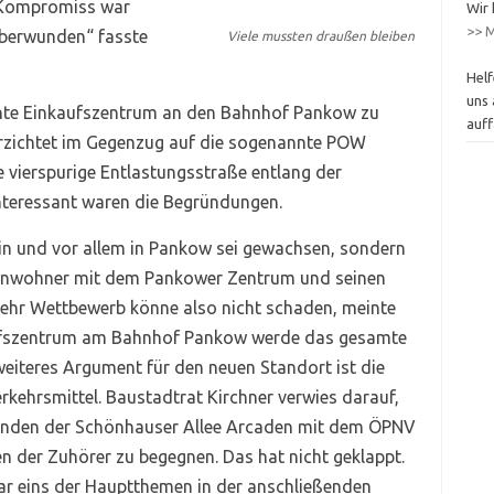
 Kompromiss war
Wir 
>> M
 überwunden“ fasste
Viele mussten draußen bleiben
Helf
uns 
lante Einkaufszentrum an den Bahnhof Pankow zu
auff
erzichtet im Gegenzug auf die sogenannte POW
 vierspurige Entlastungsstraße entlang der
Interessant waren die Begründungen.
lin und vor allem in Pankow sei gewachsen, sondern
 Anwohner mit dem Pankower Zentrum und seinen
Mehr Wettbewerb könne also nicht schaden, meinte
aufszentrum am Bahnhof Pankow werde das gesamte
weiteres Argument für den neuen Standort ist die
rkehrsmittel. Baustadtrat Kirchner verwies darauf,
Kunden der Schönhauser Allee Arcaden mit dem ÖPNV
 der Zuhörer zu begegnen. Das hat nicht geklappt.
ar eins der Hauptthemen in der anschließenden