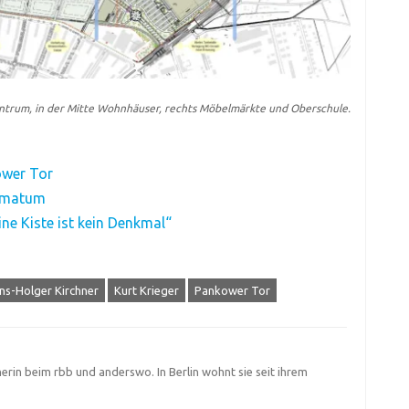
ntrum, in der Mitte Wohnhäuser, rechts Möbelmärkte und Oberschule.
ower Tor
timatum
ine Kiste ist kein Denkmal“
ns-Holger Kirchner
Kurt Krieger
Pankower Tor
herin beim rbb und anderswo. In Berlin wohnt sie seit ihrem