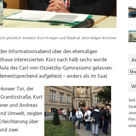
t glücklich: Investor Kurt Krieger und Stadtrat Jens-Holger Kirchner
ür den Informationsabend über den ehemaligen
haue interessierten. Kurz nach halb sechs wurde
A
te Aula des Carl-von-Ossietzky-Gymnasiums gelassen.
Arc
mentsprechend aufgeheizt – anders als im Saal.
W
nkower Tor, der
 Granitzstraße, Kurt
Seit
chner und Andreas
Spaß
und Umwelt, zeigten
Jour
Flor
Erleichterung über
unse
und zwei