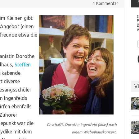
1 Kommentar
G
im Kleinen gibt
 Angebot (einen
v
kfreunde etwa die
anistin Dorothe
elhaus,
Steffen
ikabende.
rt diverse
Vi
esangsschüler
n Ingenfelds
rfen ebenfalls
 Zuhörer
hepunkt war die
Geschafft. Dorothe Ingenfeld (links) nach
rydike mit dem
einem Wichelhauskonzert.