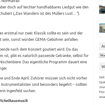
m Normalfall
aber doch auf leichter handhabbares Liedgut wie den
chubert („Das Wandern ist des Müllers Lust…“).
 erstmal nur zwei: Klassik sollte es sein und der
t sein, sonst würden GEMA-Gebühren anfallen.
A
ne Spende nach dem Konzert goutiert wird. Da das
Arc
n ist, gibt es natürlich passende Getränke, selbst für
 Nischenbiere. Das eigentliche Programm dauert eine
W
nger.
Seit
e und Ende April. Zuhörer müssen sich nicht vorher
Spaß
 Instrumentalisten sind besonders begehrt – sollten
Jour
rin Ingenfeld suchen.
Flor
unse
ichelhausmusik