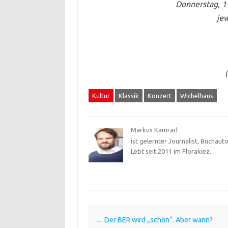
Donnerstag, 1
je
Kultur
Klassik
Konzert
Wichelhaus
Markus Kamrad
ist gelernter Journalist, Buchau
Lebt seit 2011 im Florakiez.
Post navigation
←
Der BER wird „schön“. Aber wann?