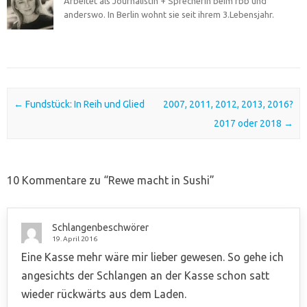
Arbeitet als Journalistin + Sprecherin beim rbb und
anderswo. In Berlin wohnt sie seit ihrem 3.Lebensjahr.
Post navigation
←
Fundstück: In Reih und Glied
2007, 2011, 2012, 2013, 2016?
2017 oder 2018
→
10 Kommentare zu “
Rewe macht in Sushi
”
Schlangenbeschwörer
19. April 2016
Eine Kasse mehr wäre mir lieber gewesen. So gehe ich
angesichts der Schlangen an der Kasse schon satt
wieder rückwärts aus dem Laden.