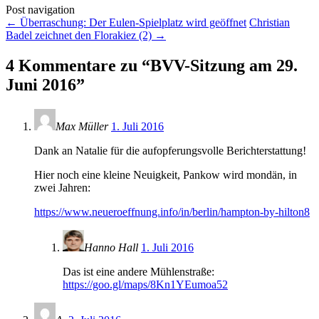
Post navigation
←
Überraschung: Der Eulen-Spielplatz wird geöffnet
Christian
Badel zeichnet den Florakiez (2)
→
4 Kommentare zu “
BVV-Sitzung am 29.
Juni 2016
”
Max Müller
1. Juli 2016
Dank an Natalie für die aufopferungsvolle Berichterstattung!
Hier noch eine kleine Neuigkeit, Pankow wird mondän, in
zwei Jahren:
https://www.neueroeffnung.info/in/berlin/hampton-by-hilton8
Hanno Hall
1. Juli 2016
Das ist eine andere Mühlenstraße:
https://goo.gl/maps/8Kn1YEumoa52