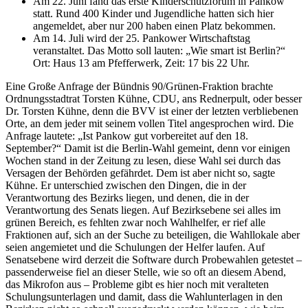
Am 22. Juni fand das erste Kinderschutzforum in Pankow
statt. Rund 400 Kinder und Jugendliche hatten sich hier
angemeldet, aber nur 200 haben einen Platz bekommen.
Am 14. Juli wird der 25. Pankower Wirtschaftstag
veranstaltet. Das Motto soll lauten: „Wie smart ist Berlin?“
Ort: Haus 13 am Pfefferwerk, Zeit: 17 bis 22 Uhr.
Eine Große Anfrage der Bündnis 90/Grünen-Fraktion brachte
Ordnungsstadtrat Torsten Kühne, CDU, ans Rednerpult, oder besser
Dr. Torsten Kühne, denn die BVV ist einer der letzten verbliebenen
Orte, an dem jeder mit seinem vollen Titel angesprochen wird. Die
Anfrage lautete: „Ist Pankow gut vorbereitet auf den 18.
September?“ Damit ist die Berlin-Wahl gemeint, denn vor einigen
Wochen stand in der Zeitung zu lesen, diese Wahl sei durch das
Versagen der Behörden gefährdet. Dem ist aber nicht so, sagte
Kühne. Er unterschied zwischen den Dingen, die in der
Verantwortung des Bezirks liegen, und denen, die in der
Verantwortung des Senats liegen. Auf Bezirksebene sei alles im
grünen Bereich, es fehlten zwar noch Wahlhelfer, er rief alle
Fraktionen auf, sich an der Suche zu beteiligen, die Wahllokale aber
seien angemietet und die Schulungen der Helfer laufen. Auf
Senatsebene wird derzeit die Software durch Probewahlen getestet –
passenderweise fiel an dieser Stelle, wie so oft an diesem Abend,
das Mikrofon aus – Probleme gibt es hier noch mit veralteten
Schulungsunterlagen und damit, dass die Wahlunterlagen in den