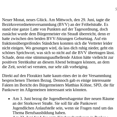
S
Neuer Monat, neues Glück. Am Mittwoch, den 29. Juni, tagte die
Bezirksverordnetenversammlung (BVV) an der Fröbelstraße. Es
stand eine ganze Latte von Punkten auf der Tagesordnung, doch
zunächst wurde dem Bürgermeister ein Strauß überreicht, denn er
hatte zwischen den beiden BVV-Sitzungen Geburtstag. Auf ein
fraktionsübergreifendes Ständchen konnten sich die Vertreter leider
nicht einigen. Wo gesungen wird, da lass dich ruhig nieder, geht ein
schönes Sprichwort, was sich so nicht auf die BVV übertragen lässt.
Schade, denn eine stimmungsaufhellende Aktion hätte vielleicht zur
positiven Streitkultur an diesem Abend beitragen können, an dem
die Zeit, soviel sei verraten, nur sehr zäh vorbeiging.
Direkt auf den Florakiez hatte kaum eines der in der Versammlung
besprochenen Themen Bezug. Dennoch gab es einige interessante
Fakten im Bericht des Bürgermeisters Matthias Köhne, SPD, die für
Pankower im Allgemeinen interessant sein könnten.
Am 3. Juni bezog die Jugendberufsagentur ihre neuen Räume
an der Storkower Straße. Sie soll für alle Pankower
Jugendlichen Anlaufstelle sein, wenn sie Fragen rund um das
Thema Berufsausbildung haben.