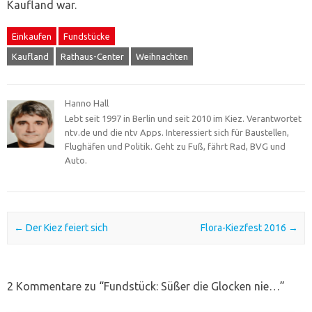
Kaufland war.
Einkaufen
Fundstücke
Kaufland
Rathaus-Center
Weihnachten
Hanno Hall
Lebt seit 1997 in Berlin und seit 2010 im Kiez. Verantwortet
ntv.de und die ntv Apps. Interessiert sich für Baustellen,
Flughäfen und Politik. Geht zu Fuß, fährt Rad, BVG und
Auto.
Post navigation
←
Der Kiez feiert sich
Flora-Kiezfest 2016
→
2 Kommentare zu “
Fundstück: Süßer die Glocken nie…
”