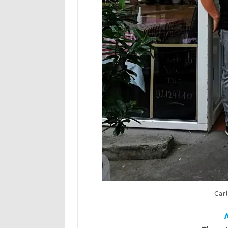
Car
M