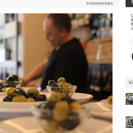
0 Kommentare
G
v
Vi