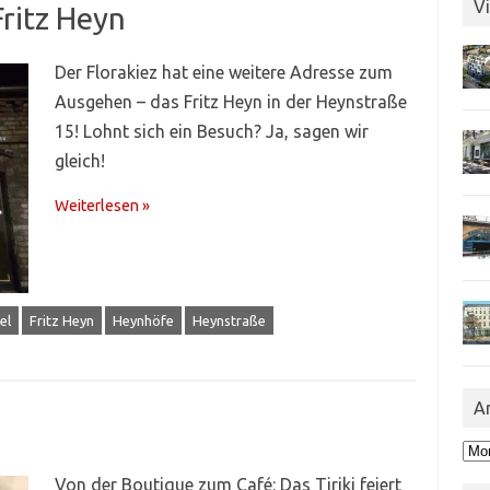
Vi
Fritz Heyn
Der Florakiez hat eine weitere Adresse zum
Ausgehen – das Fritz Heyn in der Heynstraße
15! Lohnt sich ein Besuch? Ja, sagen wir
gleich!
Weiterlesen »
el
Fritz Heyn
Heynhöfe
Heynstraße
A
Arc
Von der Boutique zum Café: Das Tiriki feiert