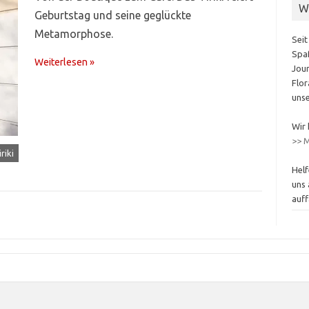
W
Geburtstag und seine geglückte
Metamorphose.
Seit
Spaß
Weiterlesen »
Jour
Flor
unse
Wir 
>> M
riki
Helf
uns 
auff