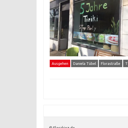
Ausgehen
Daniela Tübel
Florastraße
Ti