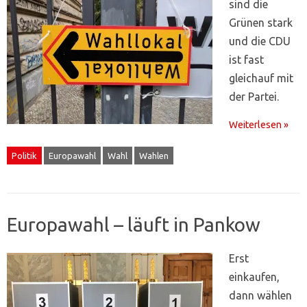
sind die
Grünen stark
und die CDU
ist fast
gleichauf mit
der Partei.
Weiterlesen »
Politik
Europawahl
Wahl
Wahlen
Europawahl – läuft in Pankow
Erst
einkaufen,
dann wählen