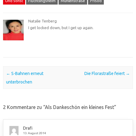
Und sonst
Flüchtlingsheim
Mühlenstraße
Prisod
Natalie Tenberg
I get locked down, but I get up again.
Post navigation
←
S-Bahnen erneut
Die Florastraße feiert
→
unterbrochen
2 Kommentare zu “
Als Dankeschön ein kleines Fest
”
Drafi
13. August 2014