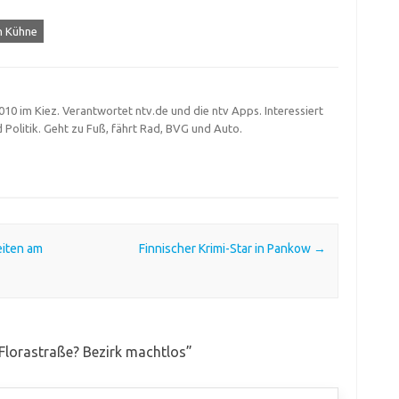
n Kühne
 2010 im Kiez. Verantwortet ntv.de und die ntv Apps. Interessiert
d Politik. Geht zu Fuß, fährt Rad, BVG und Auto.
eiten am
Finnischer Krimi-Star in Pankow
→
 Florastraße? Bezirk machtlos
”