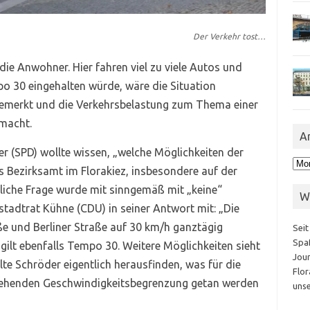
Der Verkehr tost…
die Anwohner. Hier fahren viel zu viele Autos und
mpo 30 eingehalten würde, wäre die Situation
k gemerkt und die Verkehrsbelastung zum Thema einer
emacht.
A
r (SPD) wollte wissen, „welche Möglichkeiten der
Arc
 Bezirksamt im Florakiez, insbesondere auf der
liche Frage wurde mit sinngemäß mit „keine“
W
tadtrat Kühne (CDU) in seiner Antwort mit: „Die
ße und Berliner Straße auf 30 km/h ganztägig
Seit
Spaß
gilt ebenfalls Tempo 30. Weitere Möglichkeiten sieht
Jour
lte Schröder eigentlich herausfinden, was für die
Flor
stehenden Geschwindigkeitsbegrenzung getan werden
unse