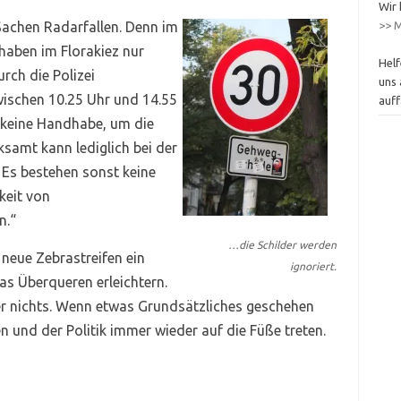
Wir 
>> M
Sachen Radarfallen. Denn im
haben im Florakiez nur
Helf
rch die Polizei
uns 
zwischen 10.25 Uhr und 14.55
auff
 keine Handhabe, um die
ksamt kann lediglich bei der
 Es bestehen sonst keine
keit von
n.“
…die Schilder werden
 neue Zebrastreifen ein
ignoriert.
as Überqueren erleichtern.
er nichts. Wenn etwas Grundsätzliches geschehen
n und der Politik immer wieder auf die Füße treten.