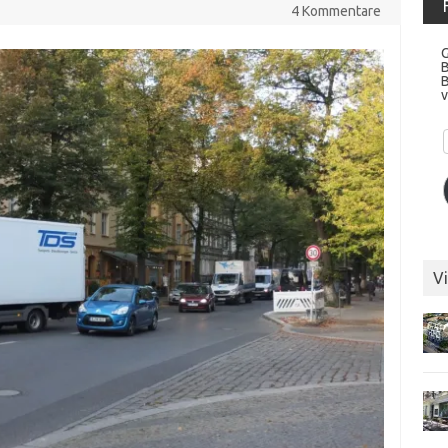
4 Kommentare
G
v
Vi