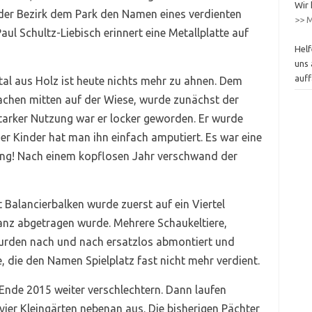
Wir 
 der Bezirk dem Park den Namen eines verdienten
>> M
ul Schultz-Liebisch erinnert eine Metallplatte auf
Helf
uns 
auff
l aus Holz ist heute nichts mehr zu ahnen. Dem
chen mitten auf der Wiese, wurde zunächst der
arker Nutzung war er locker geworden. Er wurde
der Kinder hat man ihn einfach amputiert. Es war eine
ung! Nach einem kopflosen Jahr verschwand der
 Balancierbalken wurde zuerst auf ein Viertel
anz abgetragen wurde. Mehrere Schaukeltiere,
rden nach und nach ersatzlos abmontiert und
, die den Namen Spielplatz fast nicht mehr verdient.
 Ende 2015 weiter verschlechtern. Dann laufen
vier Kleingärten nebenan aus. Die bisherigen Pächter