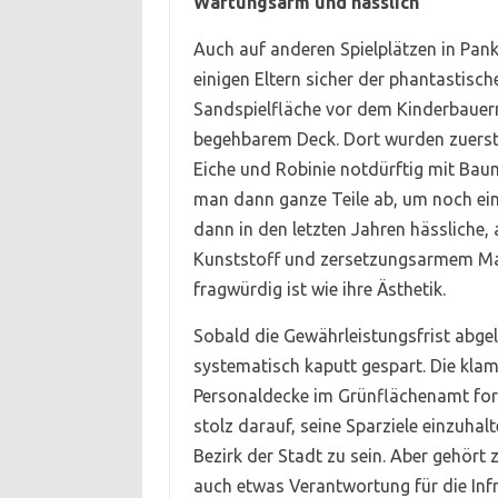
Wartungsarm und hässlich
Auch auf anderen Spielplätzen in Panko
einigen Eltern sicher der phantastisch
Sandspielfläche vor dem Kinderbauern
begehbarem Deck. Dort wurden zuerst 
Eiche und Robinie notdürftig mit Bau
man dann ganze Teile ab, um noch ein
dann in den letzten Jahren hässliche,
Kunststoff und zersetzungsarmem Mate
fragwürdig ist wie ihre Ästhetik.
Sobald die Gewährleistungsfrist abgel
systematisch kaputt gespart. Die kla
Personaldecke im Grünflächenamt forde
stolz darauf, seine Sparziele einzuha
Bezirk der Stadt zu sein. Aber gehör
auch etwas Verantwortung für die Infr