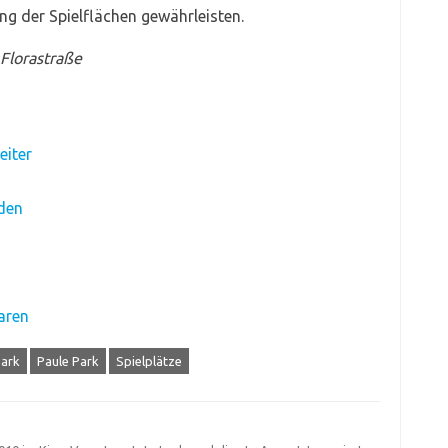
 der Spielflächen gewährleisten.
 Florastraße
eiter
den
aren
ark
Paule Park
Spielplätze