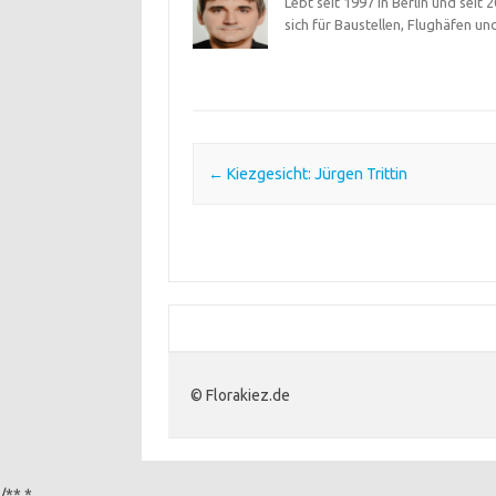
Lebt seit 1997 in Berlin und seit
sich für Baustellen, Flughäfen un
Post navigation
←
Kiezgesicht: Jürgen Trittin
© Florakiez.de
/** *