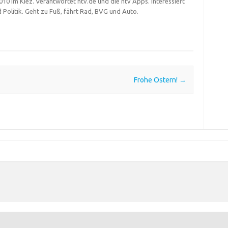
 2010 im Kiez. Verantwortet ntv.de und die ntv Apps. Interessiert
d Politik. Geht zu Fuß, fährt Rad, BVG und Auto.
Frohe Ostern!
→