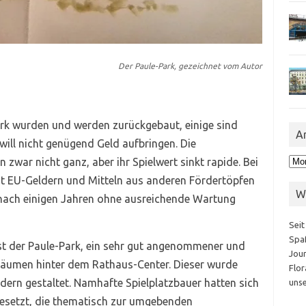
Der Paule-Park, gezeichnet vom Autor
zirk wurden und werden zurückgebaut, einige sind
A
ill nicht genügend Geld aufbringen. Die
Arc
zwar nicht ganz, aber ihr Spielwert sinkt rapide. Bei
it EU-Geldern und Mitteln aus anderen Fördertöpfen
W
 nach einigen Jahren ohne ausreichende Wartung
Seit
Spaß
 ist der Paule-Park, ein sehr gut angenommener und
Jour
tbäumen hinter dem Rathaus-Center. Dieser wurde
Flor
dern gestaltet. Namhafte Spielplatzbauer hatten sich
unse
esetzt, die thematisch zur umgebenden