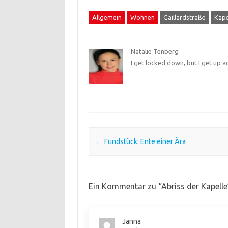
Allgemein
Wohnen
Gaillardstraße
Kape
Natalie Tenberg
I get locked down, but I get up a
Post navigation
←
Fundstück: Ente einer Ära
Ein Kommentar zu “
Abriss der Kapelle
Janna