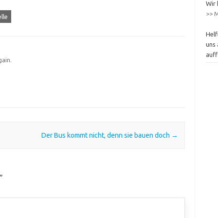
Wir 
>> M
lle
Helf
uns 
auff
gain.
Der Bus kommt nicht, denn sie bauen doch
→
”