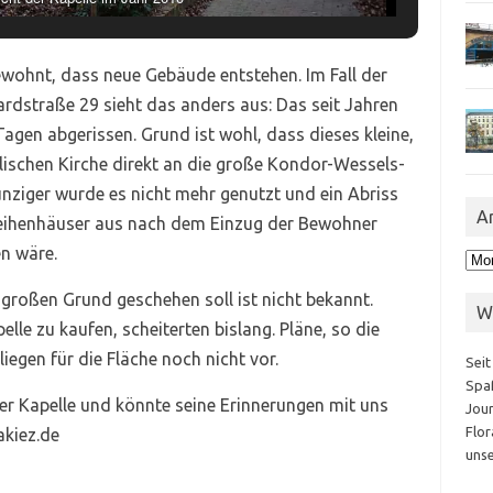
ewohnt, dass neue Gebäude entstehen. Im Fall der
lardstraße 29 sieht das anders aus: Das seit Jahren
agen abgerissen. Grund ist wohl, dass dieses kleine,
ischen Kirche direkt an die große Kondor-Wessels-
unziger wurde es nicht mehr genutzt und ein Abriss
A
Reihenhäuser aus nach dem Einzug der Bewohner
n wäre.
Arc
roßen Grund geschehen soll ist nicht bekannt.
W
lle zu kaufen, scheiterten bislang. Pläne, so die
liegen für die Fläche noch nicht vor.
Seit
Spaß
er Kapelle und könnte seine Erinnerungen mit uns
Jour
Flor
akiez.de
unse