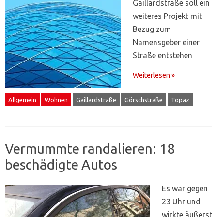
Gaillardstraße soll ein
weiteres Projekt mit
Bezug zum
Namensgeber einer
Straße entstehen
Weiterlesen »
Allgemein
Wohnen
Gaillardstraße
Görschstraße
Topaz
Vermummte randalieren: 18
beschädigte Autos
Es war gegen
23 Uhr und
wirkte äußerst