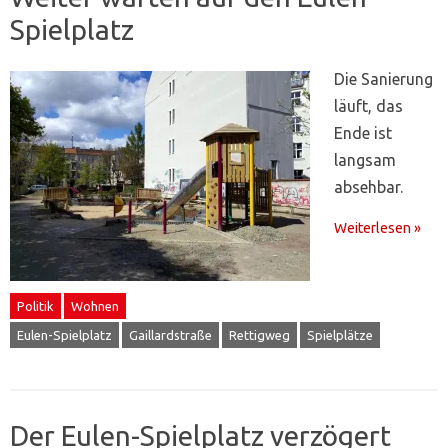
Spielplatz
Die Sanierung
läuft, das
Ende ist
langsam
absehbar.
Weiterlesen »
Politik
Wohnen
Eulen-Spielplatz
Gaillardstraße
Rettigweg
Spielplätze
Der Eulen-Spielplatz verzögert