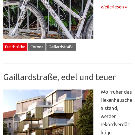
Weiterlesen »
Fundstücke
Corona
Gaillardstraße
Gaillardstraße, edel und teuer
Wo früher das
Hexenhäusche
n stand,
werden
rekordverdäc
htige