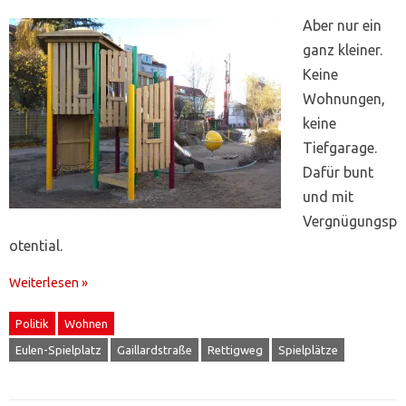
Aber nur ein
ganz kleiner.
Keine
Wohnungen,
keine
Tiefgarage.
Dafür bunt
und mit
Vergnügungsp
otential.
Weiterlesen »
Politik
Wohnen
Eulen-Spielplatz
Gaillardstraße
Rettigweg
Spielplätze