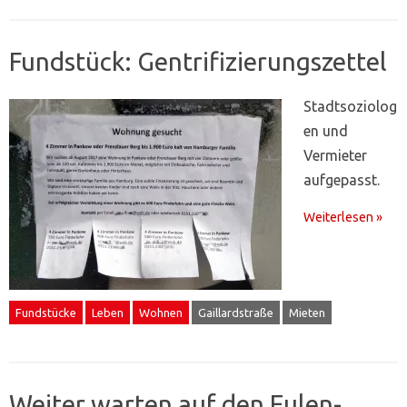
Fundstück: Gentrifizierungszettel
Stadtsoziolog
en und
Vermieter
aufgepasst.
Weiterlesen »
Fundstücke
Leben
Wohnen
Gaillardstraße
Mieten
Weiter warten auf den Eulen-