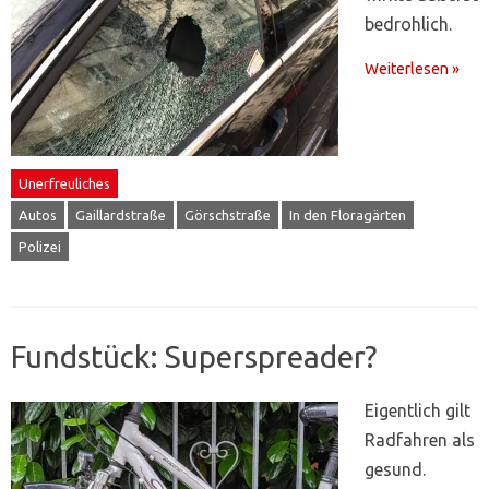
bedrohlich.
Weiterlesen »
Unerfreuliches
Autos
Gaillardstraße
Görschstraße
In den Floragärten
Polizei
Fundstück: Superspreader?
Eigentlich gilt
Radfahren als
gesund.