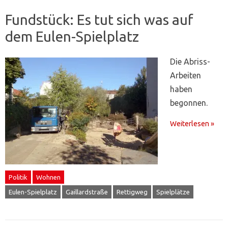
Fundstück: Es tut sich was auf
dem Eulen-Spielplatz
Die Abriss-
Arbeiten
haben
begonnen.
Weiterlesen »
Politik
Wohnen
Eulen-Spielplatz
Gaillardstraße
Rettigweg
Spielplätze