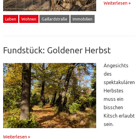
Weiterlesen »
Leben
Wohnen
Gaillardstraße
Immobilien
Fundstück: Goldener Herbst
Angesichts
des
spektakulären
Herbstes
muss ein
bisschen
Kitsch erlaubt
sein.
Weiterlesen »