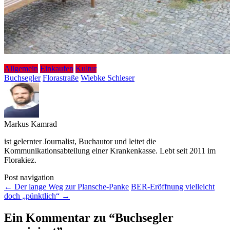
Allgemein
Einkaufen
Kultur
Buchsegler
Florastraße
Wiebke Schleser
Markus Kamrad
ist gelernter Journalist, Buchautor und leitet die
Kommunikationsabteilung einer Krankenkasse. Lebt seit 2011 im
Florakiez.
Post navigation
←
Der lange Weg zur Plansche-Panke
BER-Eröffnung vielleicht
doch „pünktlich“
→
Ein Kommentar zu “
Buchsegler