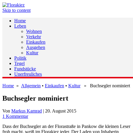
Skip to content
Home
Leben
Wohnen
Verkehr
Einkaufen
Ausgehen
Kultur
Politik
Tegel
Fundstücke
Unerfreuliches
Home
»
Allgemein
•
Einkaufen
•
Kultur
» Buchsegler nominiert
Buchsegler nominiert
Von
Markus Kamrad
|
20. August 2015
1 Kommentar
Dass der Buchsegler an der Florastraße in Pankow die kleinen Leser
froh macht, weiß im Florakiez jeder. Der Laden von Inhaberin