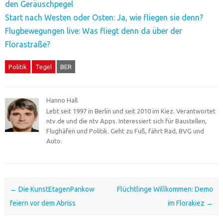
den Geräuschpegel
Start nach Westen oder Osten: Ja, wie fliegen sie denn?
Flugbewegungen live: Was fliegt denn da über der
Florastraße?
Politik
Tegel
BER
Hanno Hall
Lebt seit 1997 in Berlin und seit 2010 im Kiez. Verantwortet
ntv.de und die ntv Apps. Interessiert sich für Baustellen,
Flughäfen und Politik. Geht zu Fuß, fährt Rad, BVG und
Auto.
Post navigation
←
Die KunstEtagenPankow
Flüchtlinge Willkommen: Demo
feiern vor dem Abriss
im Florakiez
→