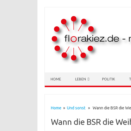
Skip to content
HOME
LEBEN
POLITIK
Home
»
Und sonst
» Wann die BSR die We
Wann die BSR die We