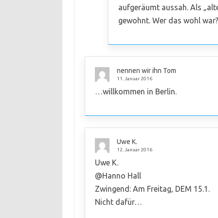
aufgeräumt aussah. Als „alte“
gewohnt. Wer das wohl war
nennen wir ihn Tom
11. Januar 2016
…willkommen in Berlin.
Uwe K.
12. Januar 2016
Uwe K.
@Hanno Hall
Zwingend: Am Freitag, DEM 15.1.
Nicht dafür…