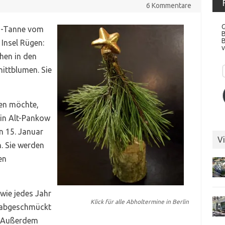
6 Kommentare
G
n-Tanne vom
Insel Rügen:
v
hen in den
ittblumen. Sie
en möchte,
 in Alt-Pankow
n 15. Januar
Vi
. Sie werden
en
wie jedes Jahr
Klick für alle Abholtermine in Berlin
 abgeschmückt
. Außerdem