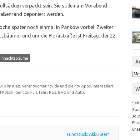
Müllsäcken verpackt sein. Sie sollen am Vorabend
raßenrand deponiert werden.
oche später noch einmal in Pankow vorbei. Zweiter
sbäume rund um die Florastraße ist Freitag, der 22.
ihnachtsbäume
A
Arc
 2010 im Kiez. Verantwortet ntv.de und die ntv Apps. Interessiert
W
d Politik. Geht zu Fuß, fährt Rad, BVG und Auto.
Seit
Spaß
Jour
Flor
unse
Fundstück: Akku leer?
→