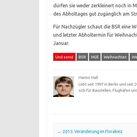
dürfen sie weder zerkleinert noch in 
des Abholtages gut zugänglich am St
Für Nachzügler schaut die BSR eine W
und letzter Abholtermin für Weihnacht
Januar.
Und sonst
BSR
Müll
Weihnachten
We
Hanno Hall
Lebt seit 1997 in Berlin und seit
sich für Baustellen, Flughäfen un
Post navigation
←
2015: Veränderung im Florakiez