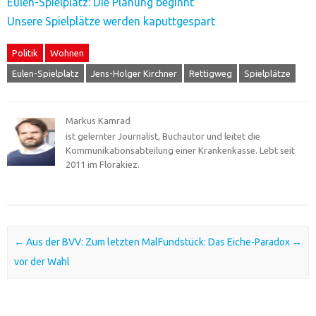
Eulen-Spielplatz: Die Planung beginnt
Unsere Spielplätze werden kaputtgespart
Politik
Wohnen
Eulen-Spielplatz
Jens-Holger Kirchner
Rettigweg
Spielplätze
Markus Kamrad
ist gelernter Journalist, Buchautor und leitet die
Kommunikationsabteilung einer Krankenkasse. Lebt seit
2011 im Florakiez.
Post navigation
←
Aus der BVV: Zum letzten Mal
Fundstück: Das Eiche-Paradox
→
vor der Wahl