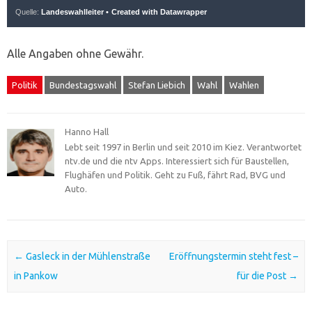
Alle Angaben ohne Gewähr.
Politik
Bundestagswahl
Stefan Liebich
Wahl
Wahlen
Hanno Hall
Lebt seit 1997 in Berlin und seit 2010 im Kiez. Verantwortet
ntv.de und die ntv Apps. Interessiert sich für Baustellen,
Flughäfen und Politik. Geht zu Fuß, fährt Rad, BVG und
Auto.
Post navigation
←
Gasleck in der Mühlenstraße
Eröffnungstermin steht fest –
in Pankow
für die Post
→