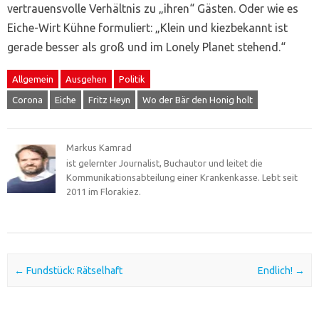
vertrauensvolle Verhältnis zu „ihren“ Gästen. Oder wie es
Eiche-Wirt Kühne formuliert: „Klein und kiezbekannt ist
gerade besser als groß und im Lonely Planet stehend.“
Allgemein
Ausgehen
Politik
Corona
Eiche
Fritz Heyn
Wo der Bär den Honig holt
Markus Kamrad
ist gelernter Journalist, Buchautor und leitet die
Kommunikationsabteilung einer Krankenkasse. Lebt seit
2011 im Florakiez.
Post navigation
←
Fundstück: Rätselhaft
Endlich!
→