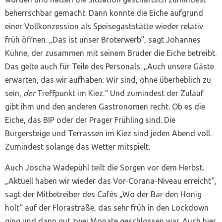
beherrschbar gemacht. Dann konnte die Eiche aufgrund
einer Vollkonzession als Speisegaststätte wieder relativ
früh öffnen. „Das ist unser Broterwerb“, sagt Johannes
Kühne, der zusammen mit seinem Bruder die Eiche betreibt.
Das gelte auch für Teile des Personals. „Auch unsere Gäste
erwarten, das wir aufhaben. Wir sind, ohne überheblich zu
sein,
der
Treffpunkt im Kiez.“ Und zumindest der Zulauf
gibt ihm und den anderen Gastronomen recht. Ob es die
Eiche, das BIP oder der Prager Frühling sind. Die
Bürgersteige und Terrassen im Kiez sind jeden Abend voll.
Zumindest solange das Wetter mitspielt.
Auch Joscha Wadepühl teilt die Sorgen vor dem Herbst.
„Aktuell haben wir wieder das Vor-Corana-Niveau erreicht“,
sagt der Mitbetreiber des Cafés „Wo der Bär den Honig
holt“ auf der Florastraße, das sehr früh in den Lockdown
ging und dann gut zwei Monate geschlossen war. Auch hier