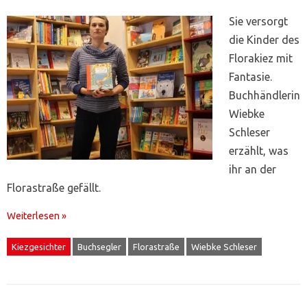
Sie versorgt
die Kinder des
Florakiez mit
Fantasie.
Buchhändlerin
Wiebke
Schleser
erzählt, was
ihr an der
Florastraße gefällt.
Weiterlesen »
Kiezgesichter
Buchsegler
Florastraße
Wiebke Schleser