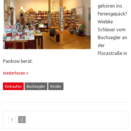
gehören ins
Feriengepäck?
Wiebke
Schleser vom
Buchsegler an
der
Florastraße in
Pankow berät.
Weiterlesen »
Einkaufen
Buchsegler
Kinder
1
2