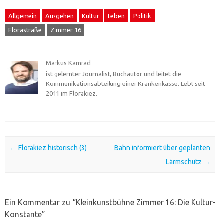
Allgemein
Ausgehen
Kultur
Leben
Politik
Florastraße
Zimmer 16
Markus Kamrad
ist gelernter Journalist, Buchautor und leitet die
Kommunikationsabteilung einer Krankenkasse. Lebt seit
2011 im Florakiez.
Post navigation
←
Florakiez historisch (3)
Bahn informiert über geplanten
Lärmschutz
→
Ein Kommentar zu “
Kleinkunstbühne Zimmer 16: Die Kultur-
Konstante
”