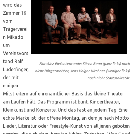
wird das
Zimmer 16
vom
Trägerverei
n Mikado
um
Vereinsvors
tand Ralf
Florakiez Elefantenrunde: Sören Benn (ganz links) noch
Luderfinger,
nicht Bürgermeister, Jens-Holger Kirchner (weniger links)
der mit
noch nicht Staatssekretär.
einigen
Mitstreitern auf ehrenamtlicher Basis das kleine Theater
am Laufen hält. Das Programm ist bunt. Kindertheater,
Kleinkunst und Konzerte. Und das fast an jedem Tag. Eine
echte Marke ist der offene Montag, an dem je nach Motto
Lieder, Literatur oder Freestyle-Kunst von all jenen geboten