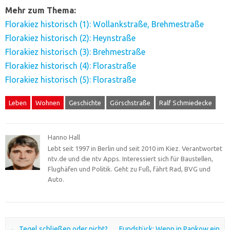
Mehr zum Thema:
Florakiez historisch (1): Wollankstraße, Brehmestraße
Florakiez historisch (2): Heynstraße
Florakiez historisch (3): Brehmestraße
Florakiez historisch (4): Florastraße
Florakiez historisch (5): Florastraße
Leben
Wohnen
Geschichte
Görschstraße
Ralf Schmiedecke
Hanno Hall
Lebt seit 1997 in Berlin und seit 2010 im Kiez. Verantwortet
ntv.de und die ntv Apps. Interessiert sich für Baustellen,
Flughäfen und Politik. Geht zu Fuß, fährt Rad, BVG und
Auto.
Post navigation
←
Tegel schließen oder nicht?
Fundstück: Wenn in Pankow ein