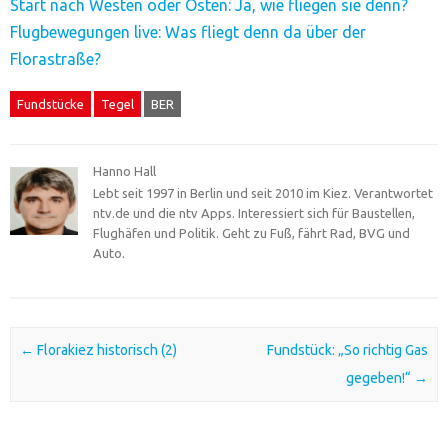
Start nach Westen oder Osten: Ja, wie fliegen sie denn?
Flugbewegungen live: Was fliegt denn da über der
Florastraße?
Fundstücke
Tegel
BER
Hanno Hall
Lebt seit 1997 in Berlin und seit 2010 im Kiez. Verantwortet
ntv.de und die ntv Apps. Interessiert sich für Baustellen,
Flughäfen und Politik. Geht zu Fuß, fährt Rad, BVG und
Auto.
Post navigation
←
Florakiez historisch (2)
Fundstück: „So richtig Gas
gegeben!“
→