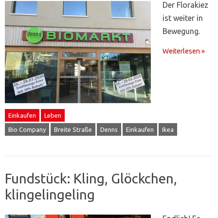
Der Florakiez
ist weiter in
Bewegung.
Weiterlesen »
Einkaufen
Leben
Bio Company
Breite Straße
Denns
Einkaufen
Ikea
Fundstück: Kling, Glöckchen,
klingelingeling