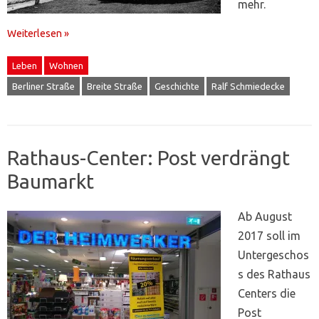
mehr.
Weiterlesen »
Leben
Wohnen
Berliner Straße
Breite Straße
Geschichte
Ralf Schmiedecke
Rathaus-Center: Post verdrängt
Baumarkt
Ab August
2017 soll im
Untergeschos
s des Rathaus
Centers die
Post