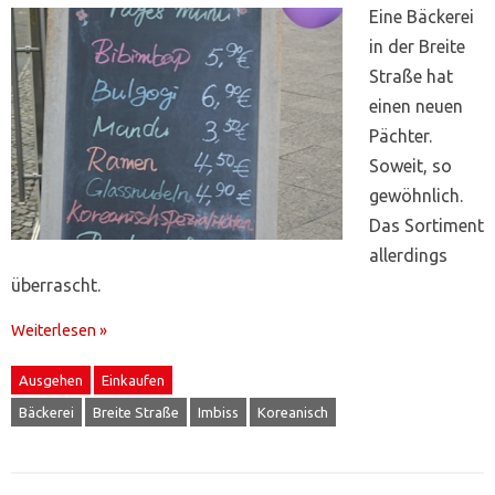
Eine Bäckerei
in der Breite
Straße hat
einen neuen
Pächter.
Soweit, so
gewöhnlich.
Das Sortiment
allerdings
überrascht.
Weiterlesen »
Ausgehen
Einkaufen
Bäckerei
Breite Straße
Imbiss
Koreanisch