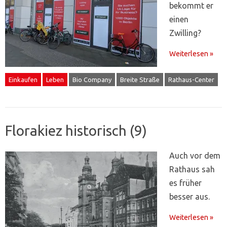
bekommt er
einen
Zwilling?
Weiterlesen »
Einkaufen
Leben
Bio Company
Breite Straße
Rathaus-Center
Florakiez historisch (9)
Auch vor dem
Rathaus sah
es früher
besser aus.
Weiterlesen »