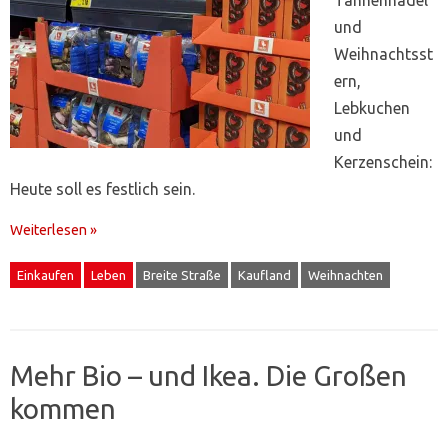
und
Weihnachtsst
ern,
Lebkuchen
und
Kerzenschein:
Heute soll es festlich sein.
Weiterlesen »
Einkaufen
Leben
Breite Straße
Kaufland
Weihnachten
Mehr Bio – und Ikea. Die Großen
kommen