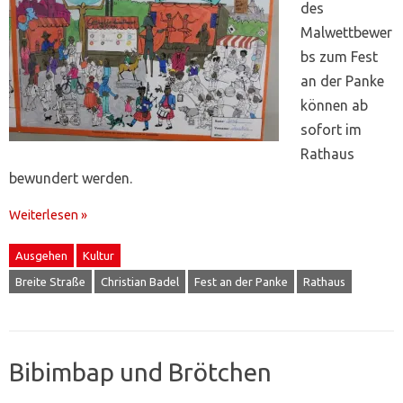
des
Malwettbewer
bs zum Fest
an der Panke
können ab
sofort im
Rathaus
bewundert werden.
Weiterlesen »
Ausgehen
Kultur
Breite Straße
Christian Badel
Fest an der Panke
Rathaus
Bibimbap und Brötchen