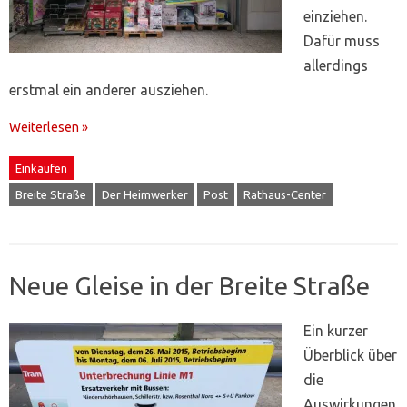
einziehen.
Dafür muss
allerdings
erstmal ein anderer ausziehen.
Weiterlesen »
Einkaufen
Breite Straße
Der Heimwerker
Post
Rathaus-Center
Neue Gleise in der Breite Straße
Ein kurzer
Überblick über
die
Auswirkungen