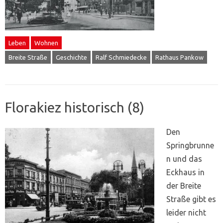
Leben
Wohnen
Breite Straße
Geschichte
Ralf Schmiedecke
Rathaus Pankow
Florakiez historisch (8)
Den
Springbrunne
n und das
Eckhaus in
der Breite
Straße gibt es
leider nicht