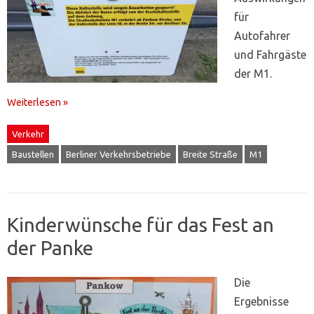
für
Autofahrer
und Fahrgäste
der M1.
Weiterlesen »
Verkehr
Baustellen
Berliner Verkehrsbetriebe
Breite Straße
M1
Kinderwünsche für das Fest an
der Panke
Die
Ergebnisse