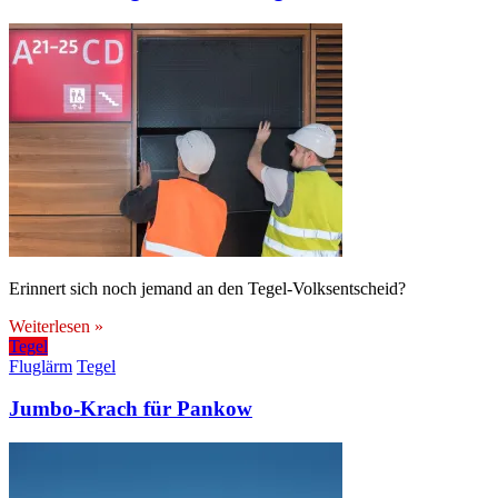
Erinnert sich noch jemand an den Tegel-Volksentscheid?
Weiterlesen »
Tegel
Fluglärm
Tegel
Jumbo-Krach für Pankow