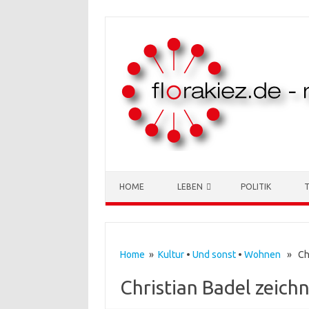
Skip to content
HOME
LEBEN
POLITIK
Home
»
Kultur
•
Und sonst
•
Wohnen
» Chri
Christian Badel zeichn