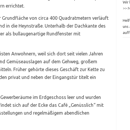
Wir 
n errichtet.
>> M
r Grundfläche von circa 400 Quadratmetern verläuft
Helf
 und in die Heynstraße. Unterhalb der Dachkante des
uns 
auff
r als bullaugenartige Rundfenster mit
isten Anwohnern, weil sich dort seit vielen Jahren
t- und Gemüseauslagen auf dem Gehweg, großem
tteln. Früher gehörte dieses Geschäft zur Kette zu
aden privat und neben der Eingangstür titelt ein
n Gewerberäume im Erdgeschoss leer und wurden
findet sich auf der Ecke das Café „Genüsslich“ mit
sstellungen und regelmäßigem abendlichen