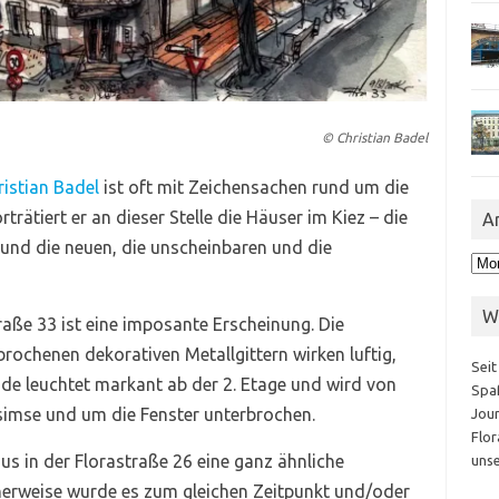
© Christian Badel
ristian Badel
ist oft mit Zeichensachen rund um die
rträtiert er an dieser Stelle die Häuser im Kiez – die
A
und die neuen, die unscheinbaren und die
Arc
W
aße 33 ist eine imposante Erscheinung. Die
rochenen dekorativen Metallgittern wirken luftig,
Seit
sade leuchtet markant ab der 2. Etage und wird von
Spaß
simse und um die Fenster unterbrochen.
Jour
Flor
us in der Florastraße 26 eine ganz ähnliche
unse
herweise wurde es zum gleichen Zeitpunkt und/oder